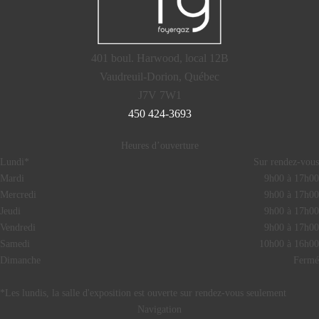
401 boul. Harwood, local 12B
Vaudreuil-Dorion, Québec
J7V 7W1
450 424-3693
Heures d’ouverture
Lundi*
Sur rendez-vous
Mardi
9h00 à 17h00
Mercredi
9h00 à 17h00
Jeudi
9h00 à 17h00
Vendredi
9h00 à 17h00
Samedi
10h00 à 16h00
Dimanche
Fermé
*Les lundis, la salle d'exposition est ouverte sur rendez-vous seulement
Navigation